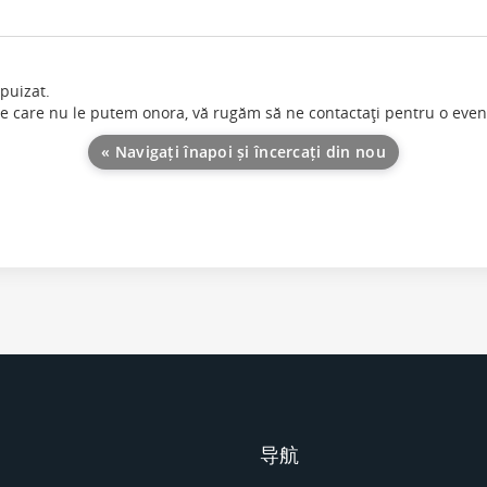
puizat.
pe care nu le putem onora, vă rugăm să ne contactaţi pentru o ev
« Navigați înapoi și încercați din nou
导航