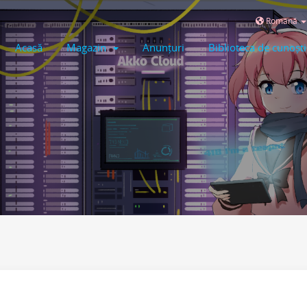
Română
Acasă
Magazin
Anunțuri
Biblioteca de cunoșt