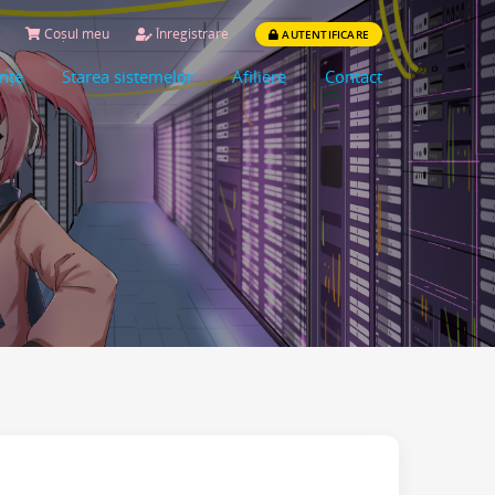
Coșul meu
Înregistrare
AUTENTIFICARE
ințe
Starea sistemelor
Afiliere
Contact