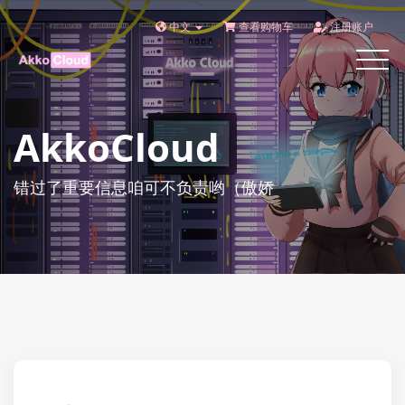
中文
查看购物车
注册账户
Toggle
navigat
AkkoCloud
错过了重要信息咱可不负责哟（傲娇