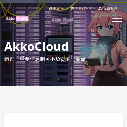
中文
查看购物车
注册账户
Toggle
navigat
AkkoCloud
错过了重要信息咱可不负责哟（傲娇