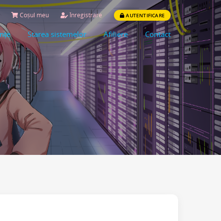
Coșul meu
Înregistrare
AUTENTIFICARE
ințe
Starea sistemelor
Afiliere
Contact