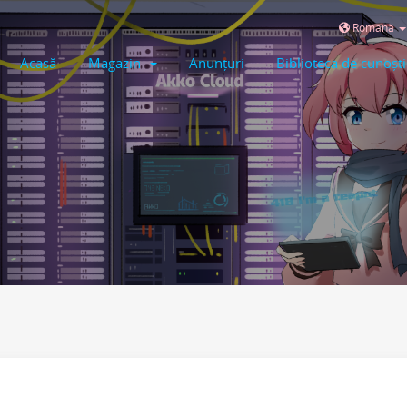
Română
Acasă
Magazin
Anunțuri
Biblioteca de cunoșt