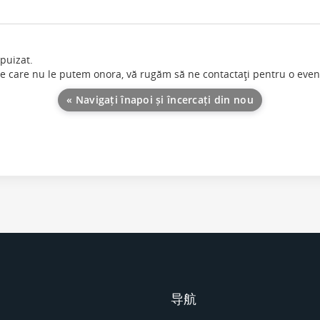
puizat.
pe care nu le putem onora, vă rugăm să ne contactaţi pentru o ev
« Navigați înapoi și încercați din nou
导航