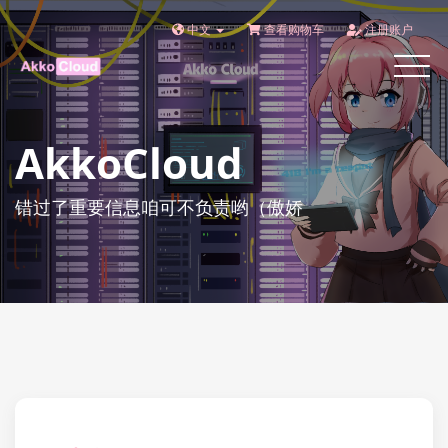
中文
查看购物车
注册账户
Toggle
navigat
AkkoCloud
错过了重要信息咱可不负责哟（傲娇