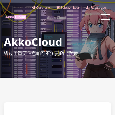
Čeština
Zobrazit košík
Registrace
Toggle
navigat
AkkoCloud
错过了重要信息咱可不负责哟（傲娇