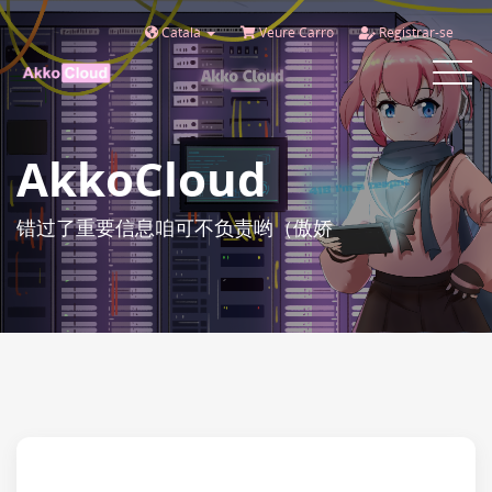
Català
Veure Carro
Registrar-se
Toggle
navigat
AkkoCloud
错过了重要信息咱可不负责哟（傲娇