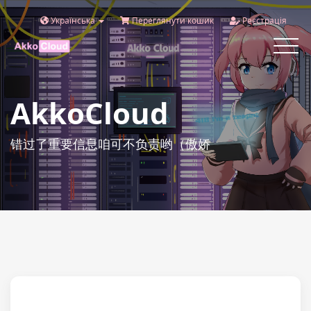
Українська
Переглянути кошик
Реєстрація
Toggle
navigat
AkkoCloud
错过了重要信息咱可不负责哟（傲娇