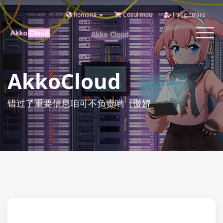
Română
Coșul meu
Înregistrare
Toggle
navigat
AkkoCloud
错过了重要信息咱可不负责哟（傲娇