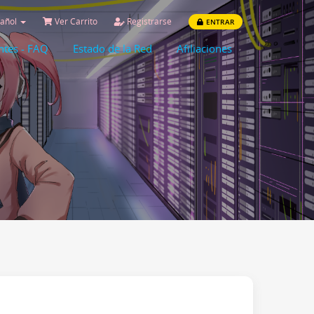
añol
Ver Carrito
Registrarse
ENTRAR
ntes - FAQ
Estado de la Red
Afiliaciones