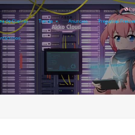
Esp
ea de Clientes
Tienda
Anuncios
Preguntas Frecue
ntáctenos