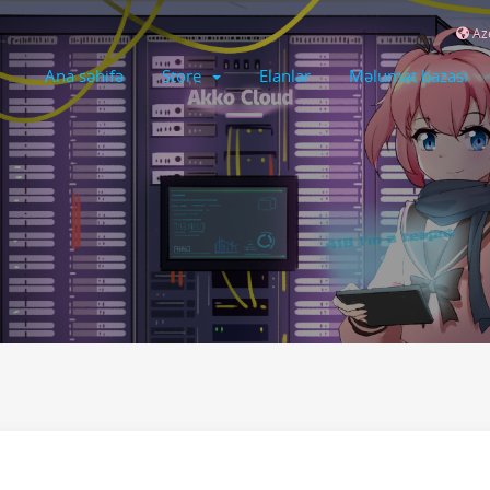
Aze
Ana səhifə
Store
Elanlar
Məlumat bazası