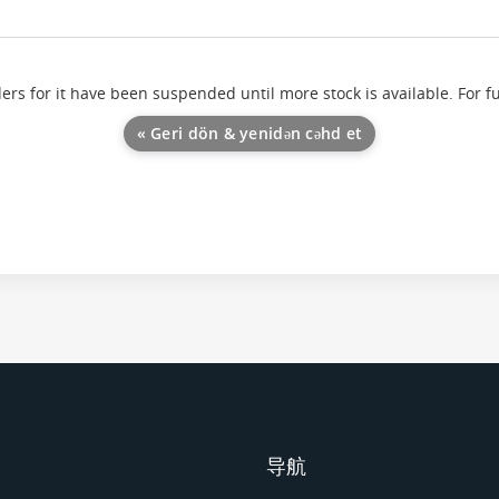
ders for it have been suspended until more stock is available. For f
« Geri dön & yenidən cəhd et
导航