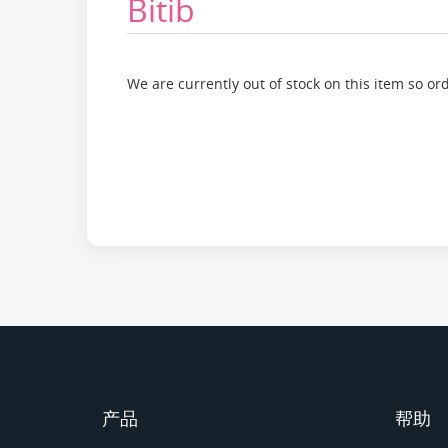
Bitib
We are currently out of stock on this item so or
产品
帮助