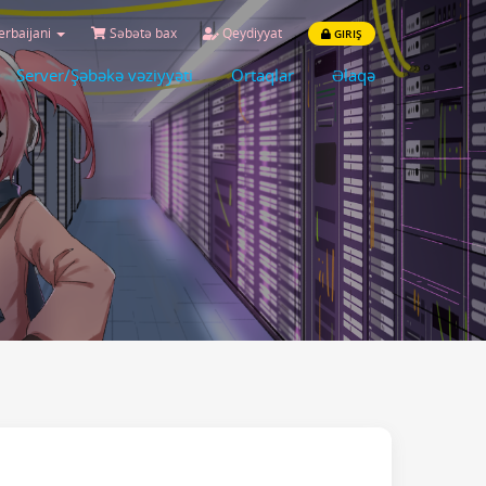
rbaijani
Səbətə bax
Qeydiyyat
GIRIŞ
Server/Şəbəkə vəziyyəti
Ortaqlar
Əlaqə