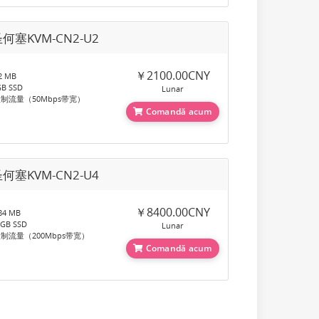
何塞KVM-CN2-U2
￥2100.00CNY
 MB
B SSD
Lunar
制流量（50Mbps带宽）
Comandă acum
何塞KVM-CN2-U4
￥8400.00CNY
4 MB
GB SSD
Lunar
制流量（200Mbps带宽）
Comandă acum