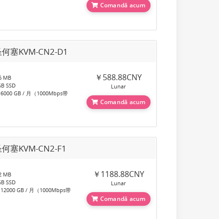
Comandă acum
何塞KVM-CN2-D1
￥588.88CNY
 MB
B SSD
Lunar
00 GB / 月（1000Mbps带
Comandă acum
何塞KVM-CN2-F1
￥1188.88CNY
 MB
B SSD
Lunar
000 GB / 月（1000Mbps带
Comandă acum