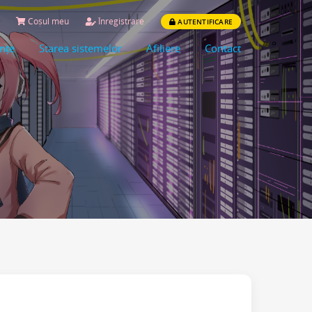
Coșul meu
Înregistrare
AUTENTIFICARE
ințe
Starea sistemelor
Afiliere
Contact