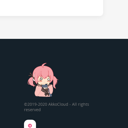
©2019-2020 AkkoCloud - All rights
reserved