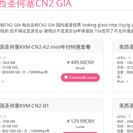
西圣何塞CN2 GIA
CN2 GIA 电信去程CN2 GIA 国内速度优秀 looking glass:http://sjc
段的 也不保证是原生ip 谢绝以不是原生ip申请退款 Tos也写了不允许退
国圣何塞KVM-CN2-A2 mini年付特惠套餐
美西圣
U：1
vCPU：1
￥449.00CNY
1024 MB
内存：1024
15 GB SSD
空间：20 G
Anual
双向800 GB / 月（1000Mbps带
流量：双向12
宽）
Comandă acum
：1
IPv4：1
国圣何塞KVM-CN2-B1
美西圣
U：1
vCPU：1
￥129.99CNY
1536 MB
内存：2048
20 GB SSD
空间：30 G
Lunar
双向1500 GB / 月（1000Mbps带
流量：双向30