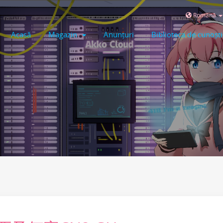
Română
Acasă
Magazin
Anunțuri
Biblioteca de cunoșt