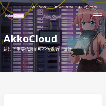
Español
Ver Carrito
Registrarse
Toggle
navigat
AkkoCloud
错过了重要信息咱可不负责哟（傲娇