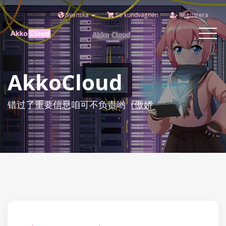
Svenska
Se kundvagnen
Registrera
Toggle
navigat
AkkoCloud
错过了重要信息咱可不负责哟（傲娇