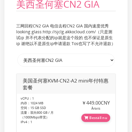
美西圣何塞CN2 GIA
三网回程CN2 GIA 电信去程CN2 GIA 国内速度优秀
looking glass:http://sjclg.akkocloud.com/（只是测
试ip 并不代表分配的ip就是这个段的 也不保证是原生
ip 谢绝以不是原生ip申请退款 Tos也写了不允许退款）
美国圣何塞KVM-CN2-A2 mini年付特惠
套餐
vCPU：1
￥449.00CNY
内存：1024 MB
空间：15 GB SSD
Årsvis
流量：双向800 GB / 月
（1000Mbps带宽）
Beställ nu
IPv4：1