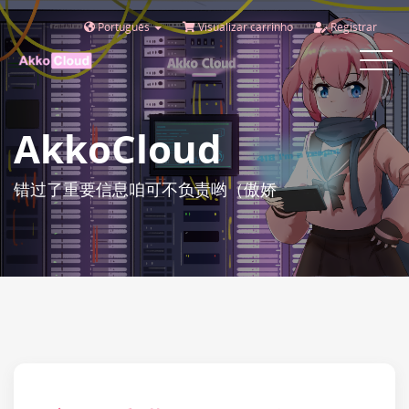
Português
Visualizar carrinho
Registrar
Toggle
navigat
AkkoCloud
错过了重要信息咱可不负责哟（傲娇