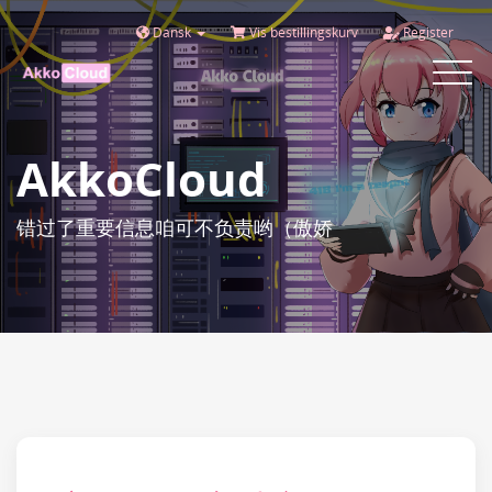
Dansk
Vis bestillingskurv
Register
Toggle
navigat
AkkoCloud
错过了重要信息咱可不负责哟（傲娇