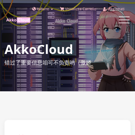
Italiano
Visualizza Carrello
Registrati
Toggle
navigat
AkkoCloud
错过了重要信息咱可不负责哟（傲娇