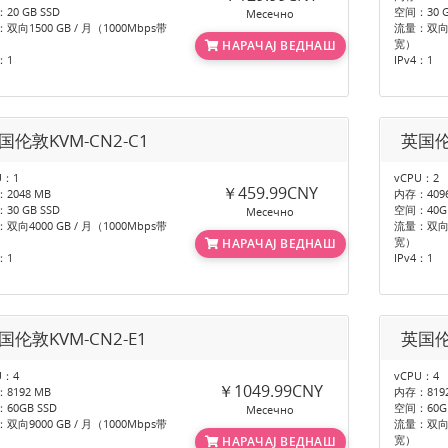
20 GB SSD
空间：30 G
Месечно
双向1500 GB / 月（1000Mbps带
流量：双向30
宽）
НАРАЧАЈ ВЕДНАШ
：1
IPv4：1
国伦敦KVM-CN2-C1
英国伦
U：1
vCPU：2
￥459.99CNY
2048 MB
内存：4096
30 GB SSD
空间：40GB
Месечно
双向4000 GB / 月（1000Mbps带
流量：双向60
宽）
НАРАЧАЈ ВЕДНАШ
：1
IPv4：1
国伦敦KVM-CN2-E1
英国伦
U：4
vCPU：4
￥1049.99CNY
8192 MB
内存：8192
60GB SSD
空间：60GB
Месечно
双向9000 GB / 月（1000Mbps带
流量：双向12
宽）
НАРАЧАЈ ВЕДНАШ