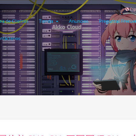
Esp
ea de Clientes
Tienda
Anuncios
Preguntas Frecue
ntáctenos