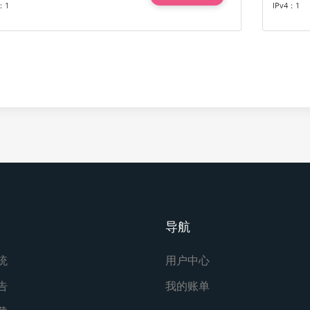
：1
IPv4：1
导航
统
用户中心
告
我的账单