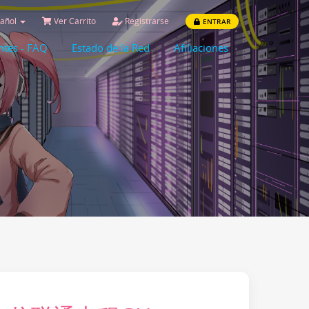
añol
Ver Carrito
Registrarse
ENTRAR
ntes - FAQ
Estado de la Red
Afiliaciones