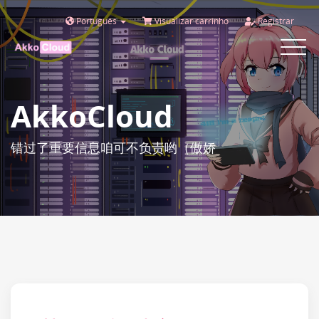
Português
Visualizar carrinho
Registrar
Toggle
navigat
AkkoCloud
错过了重要信息咱可不负责哟（傲娇