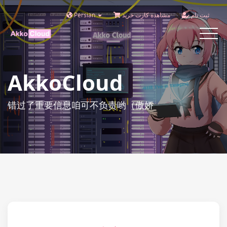
Persian
مشاهده کارت خرید
ثبت نام
Toggle
navigat
AkkoCloud
错过了重要信息咱可不负责哟（傲娇