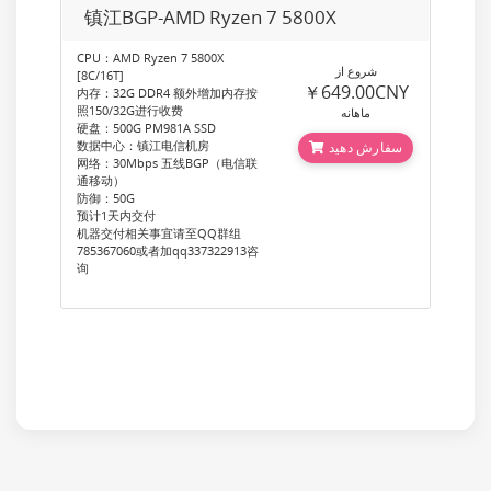
镇江BGP-AMD Ryzen 7 5800X
CPU：AMD Ryzen 7 5800X
شروع از
[8C/16T]
￥649.00CNY
内存：32G DDR4 额外增加内存按
照150/32G进行收费
ماهانه
硬盘：500G PM981A SSD
数据中心：镇江电信机房
سفارش دهید
网络：30Mbps 五线BGP（电信联
通移动）
防御：50G
预计1天内交付
机器交付相关事宜请至QQ群组
785367060或者加qq337322913咨
询