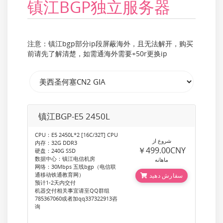
镇江BGP独立服务器
注意：镇江bgp部分ip段屏蔽海外，且无法解开，购买
前请先了解清楚，如需通海外需要+50r更换ip
镇江BGP-E5 2450L
CPU：E5 2450L*2 [16C/32T] CPU
شروع از
内存：32G DDR3
￥499.00CNY
硬盘：240G SSD
数据中心：镇江电信机房
ماهانه
网络：30Mbps 五线bgp（电信联
通移动铁通教育网）
سفارش دهید
预计1-2天内交付
机器交付相关事宜请至QQ群组
785367060或者加qq337322913咨
询