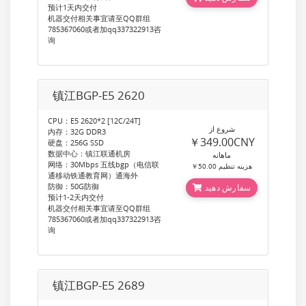
预计1天内交付
机器交付相关事宜请至QQ群组
785367060或者加qq337322913咨
询
镇江BGP-E5 2620
CPU：E5 2620*2 [12C/24T]
شروع از
内存：32G DDR3
￥349.00CNY
硬盘：256G SSD
数据中心：镇江联通机房
ماهانه
网络：30Mbps 五线bgp（电信联
￥50.00 هزینه تنظیم
通移动铁通教育网）通海外
防御：50G防御
سفارش دهید
预计1-2天内交付
机器交付相关事宜请至QQ群组
785367060或者加qq337322913咨
询
镇江BGP-E5 2689