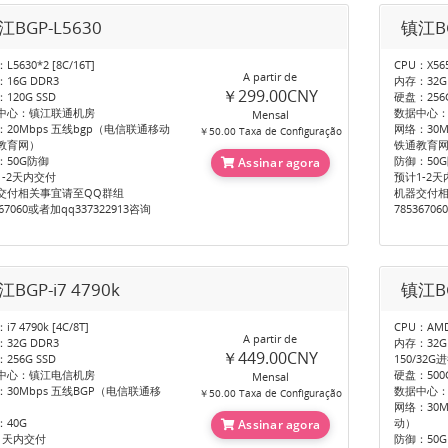
江BGP-L5630
镇江BG
L5630*2 [8C/16T]
CPU：X565
A partir de
16G DDR3
内存：32G
￥299.00CNY
120G SSD
硬盘：256G
中心：镇江联通机房
数据中心
Mensal
：20Mbps 五线bgp（电信联通移动
网络：30M
￥50.00 Taxa de Configuração
教育网）
铁通教育
：50G防御
防御：50
Assinar agora
1-2天内交付
预计1-2
交付相关事宜请至QQ群组
机器交付相
367060或者加qq337322913咨询
7853670
江BGP-i7 4790k
镇江BG
i7 4790k [4C/8T]
CPU：AMD R
A partir de
32G DDR3
内存：32G
￥449.00CNY
256G SSD
150/32
中心：镇江电信机房
硬盘：500G
Mensal
：30Mbps 五线BGP（电信联通移
数据中心
￥50.00 Taxa de Configuração
网络：30M
：40G
动）
Assinar agora
1天内交付
防御：50G