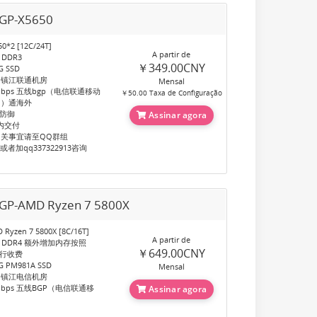
P-X5650
0*2 [12C/24T]
A partir de
 DDR3
￥349.00CNY
 SSD
：镇江联通机房
Mensal
bps 五线bgp（电信联通移动
￥50.00 Taxa de Configuração
网）通海外
G防御
Assinar agora
天内交付
关事宜请至QQ群组
60或者加qq337322913咨询
P-AMD Ryzen 7 5800X
yzen 7 5800X [8C/16T]
A partir de
 DDR4 额外增加内存按照
￥649.00CNY
G进行收费
 PM981A SSD
Mensal
：镇江电信机房
bps 五线BGP（电信联通移
Assinar agora