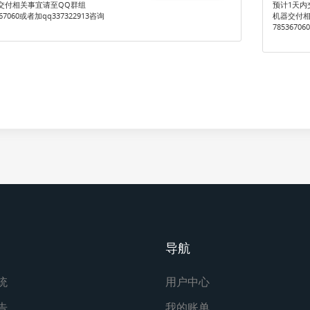
交付相关事宜请至QQ群组
预计1天内
367060或者加qq337322913咨询
机器交付相
7853670
导航
统
用户中心
告
我的账单