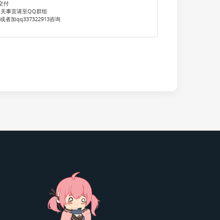
交付
关事宜请至QQ群组
60或者加qq337322913咨询