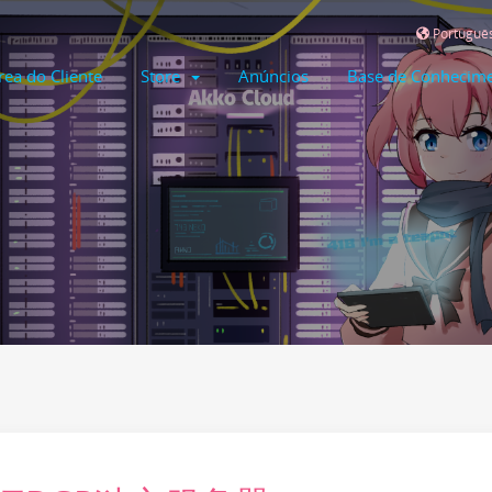
Portuguê
rea do Cliente
Store
Anúncios
Base de Conhecim