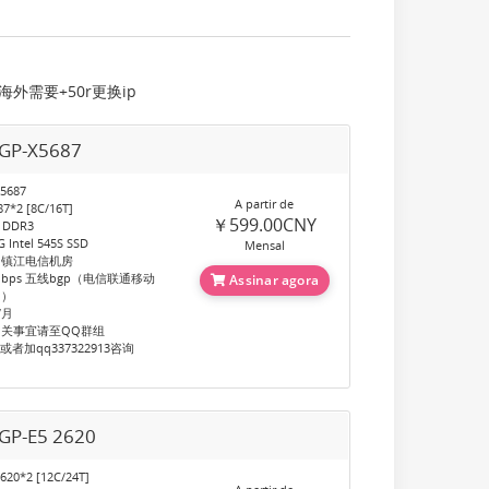
需要+50r更换ip
P-X5687
5687
A partir de
7*2 [8C/16T]
￥599.00CNY
 DDR3
Intel 545S SSD
Mensal
：镇江电信机房
bps 五线bgp（电信联通移动
Assinar agora
网）
/月
关事宜请至QQ群组
60或者加qq337322913咨询
P-E5 2620
20*2 [12C/24T]