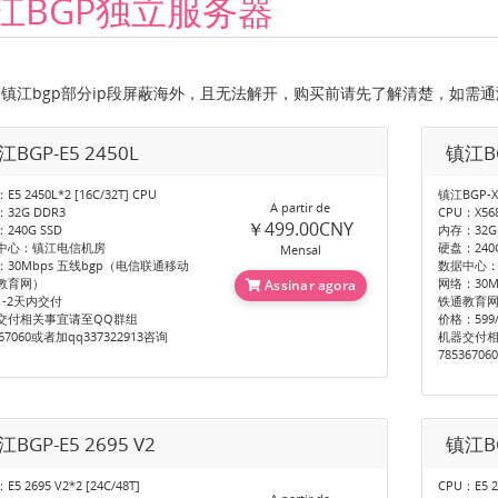
江BGP独立服务器
镇江bgp部分ip段屏蔽海外，且无法解开，购买前请先了解清楚，如需通海外
江BGP-E5 2450L
镇江BG
E5 2450L*2 [16C/32T] CPU
镇江BGP-X
A partir de
32G DDR3
CPU：X568
￥499.00CNY
240G SSD
内存：32G
中心：镇江电信机房
硬盘：240G 
Mensal
：30Mbps 五线bgp（电信联通移动
数据中心
教育网）
网络：30M
Assinar agora
1-2天内交付
铁通教育
交付相关事宜请至QQ群组
价格：599
367060或者加qq337322913咨询
机器交付相
7853670
江BGP-E5 2695 V2
镇江BG
E5 2695 V2*2 [24C/48T]
CPU：E5 26