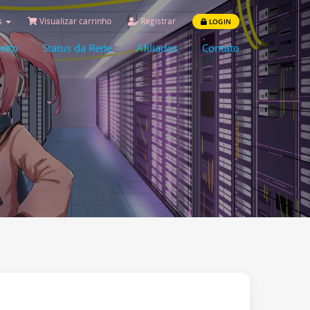
s
Visualizar carrinho
Registrar
LOGIN
ento
Status da Rede
Afiliados
Contato