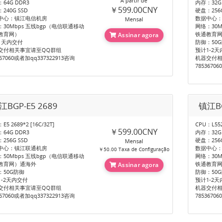
A partir de
64G DDR3
内存：32G
￥599.00CNY
240G SSD
硬盘：256G
中心：镇江电信机房
数据中心
Mensal
：30Mbps 五线bgp（电信联通移动
网络：30M
教育网）
铁通教育
Assinar agora
1天内交付
防御：50
交付相关事宜请至QQ群组
预计1-2
367060或者加qq337322913咨询
机器交付相
7853670
江BGP-E5 2689
镇江BG
E5 2689*2 [16C/32T]
CPU：L552
￥599.00CNY
64G DDR3
内存：32G
256G SSD
硬盘：256G
Mensal
中心：镇江联通机房
数据中心
￥50.00 Taxa de Configuração
：50Mbps 五线bgp（电信联通移动
网络：30M
教育网）通海外
铁通教育
Assinar agora
：50G防御
防御：50
1-2天内交付
预计1-2
交付相关事宜请至QQ群组
机器交付相
367060或者加qq337322913咨询
7853670