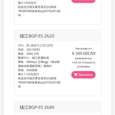
预计1天内交付
机器交付相关事宜请至QQ群组
785367060或者加qq337322913咨
询
镇江BGP-E5 2620
CPU：E5 2620*2 [12C/24T]
Начиная от
内存：32G DDR3
￥349.00CNY
硬盘：256G SSD
数据中心：镇江联通机房
ежемесячно
网络：30Mbps 五线bgp（电信联
￥50.00 Стоимость
通移动铁通教育网）通海外
установки
防御：50G防御
预计1-2天内交付
Заказать
机器交付相关事宜请至QQ群组
785367060或者加qq337322913咨
询
镇江BGP-E5 2689