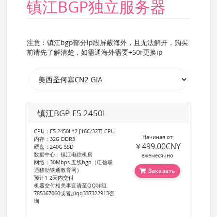
镇江BGP独立服务器
注意：镇江bgp部分ip段屏蔽海外，且无法解开，购买
前请先了解清楚，如需通海外需要+50r更换ip
镇江BGP-E5 2450L
CPU：E5 2450L*2 [16C/32T] CPU
Начиная от
内存：32G DDR3
￥499.00CNY
硬盘：240G SSD
数据中心：镇江电信机房
ежемесячно
网络：30Mbps 五线bgp（电信联
通移动铁通教育网）
Заказать
预计1-2天内交付
机器交付相关事宜请至QQ群组
785367060或者加qq337322913咨
询