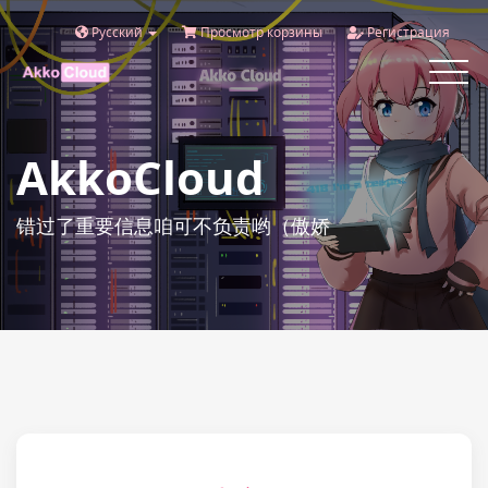
Русский
Просмотр корзины
Регистрация
Toggle
navigat
AkkoCloud
错过了重要信息咱可不负责哟（傲娇