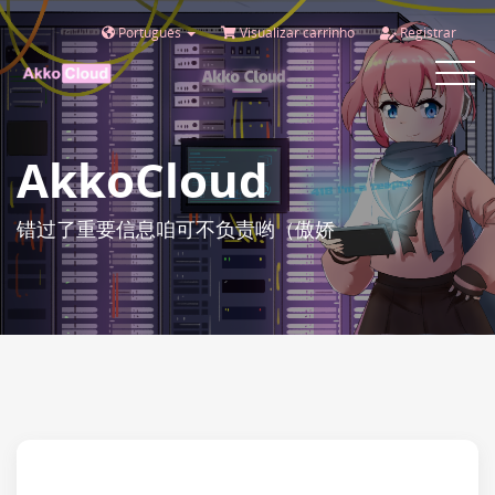
Português
Visualizar carrinho
Registrar
Toggle
navigat
AkkoCloud
错过了重要信息咱可不负责哟（傲娇