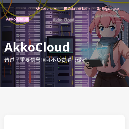
Čeština
Zobrazit košík
Registrace
Toggle
navigat
AkkoCloud
错过了重要信息咱可不负责哟（傲娇