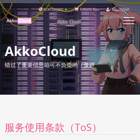
Azerbaijani
Səbətə bax
Qeydiyyat
Toggle
navigat
AkkoCloud
错过了重要信息咱可不负责哟（傲娇
服务使用条款（ToS）