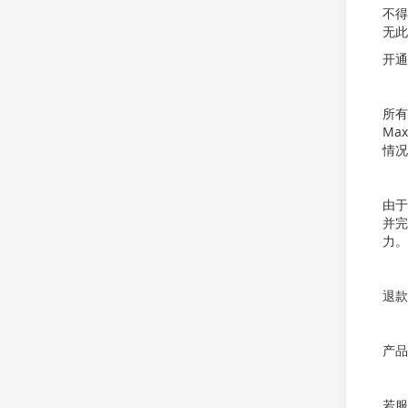
不得
无此
开通
所有
Ma
情况
由于
并完
力。
退款
产品
若服