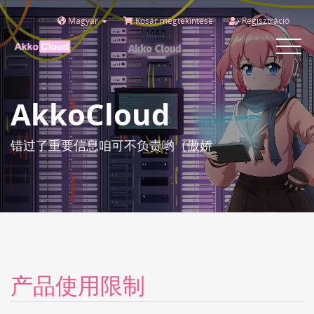
Magyar
Kosár megtekintése
Regisztráció
Toggle
navigat
AkkoCloud
错过了重要信息咱可不负责哟（傲娇
产品使用限制