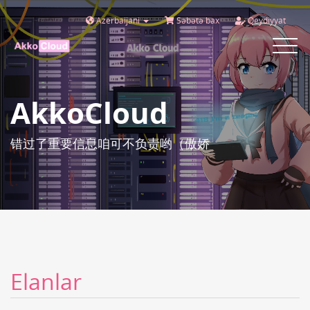
Azerbaijani
Səbətə bax
Qeydiyyat
Toggle
navigat
AkkoCloud
错过了重要信息咱可不负责哟（傲娇
Elanlar