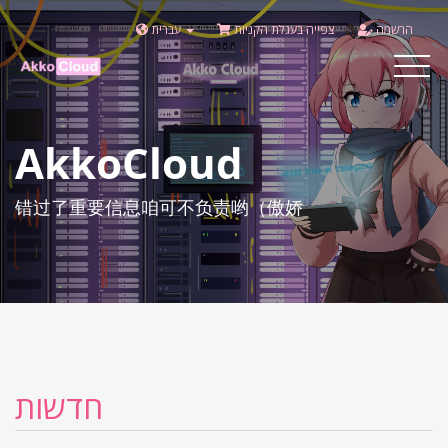
הרשמה
צפייה בעגלת הקניות
עברית
Toggle
navigat
AkkoCloud
错过了重要信息咱可不负责哟（傲娇
חדשות