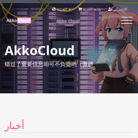
الإشتراك
شاهد العربة
العربية
Toggle
navigat
AkkoCloud
错过了重要信息咱可不负责哟（傲娇
أخبار