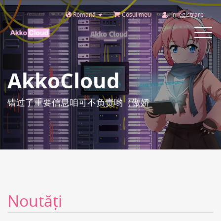
Română
Coșul meu
Înregistrare
Toggle
navigat
AkkoCloud
错过了重要信息咱可不负责哟（傲娇
Noutăți