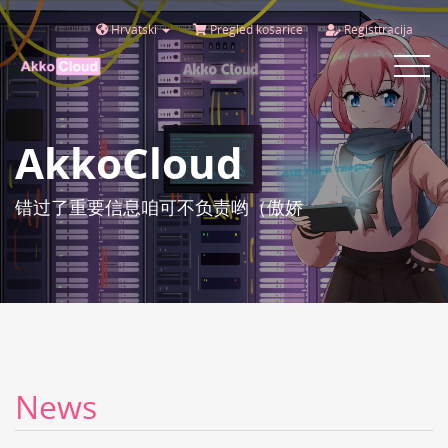
Hrvatski
Pregled košarice
Registtracija
Toggle
navigat
AkkoCloud
错过了重要信息咱可不负责哟（傲娇
News