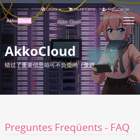
Català
Veure Carro
Registrar-se
Toggle
navigat
AkkoCloud
错过了重要信息咱可不负责哟（傲娇
Preguntes Freqüents - FAQ