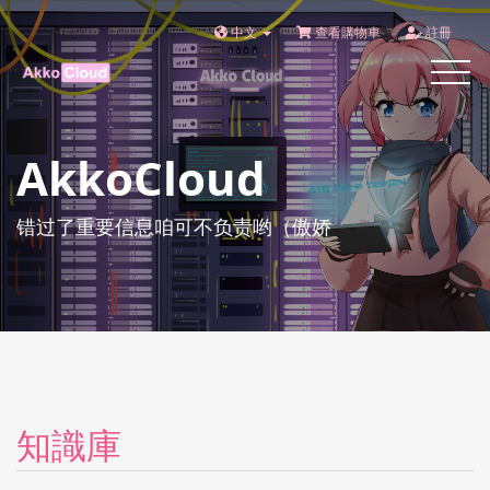
中文
查看購物車
註冊
Toggle
navigat
AkkoCloud
错过了重要信息咱可不负责哟（傲娇
知識庫