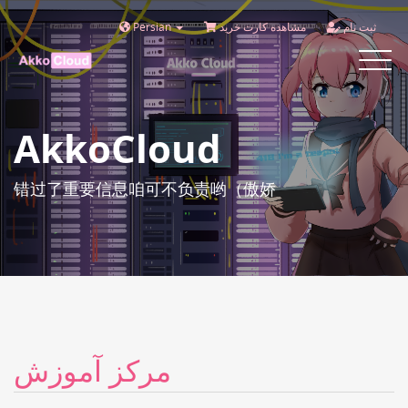
Persian
مشاهده کارت خرید
ثبت نام
Toggle
navigat
AkkoCloud
错过了重要信息咱可不负责哟（傲娇
مرکز آموزش