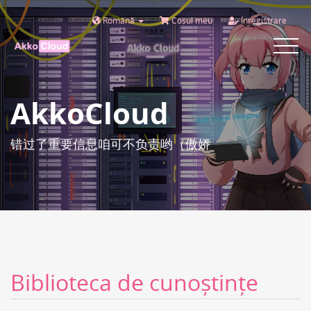
Română
Coșul meu
Înregistrare
Toggle
navigat
AkkoCloud
错过了重要信息咱可不负责哟（傲娇
Biblioteca de cunoștințe