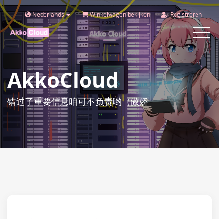
Nederlands
Winkelwagen bekijken
Registreren
Toggle
navigat
AkkoCloud
错过了重要信息咱可不负责哟（傲娇