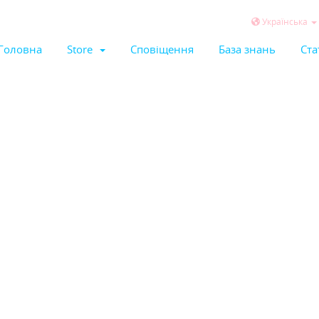
Українська
Головна
Store
Сповіщення
База знань
Ста