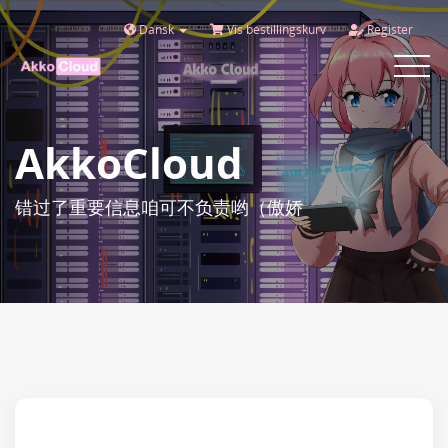
Dansk
Vis bestillingskurv
Register
Toggle
navigat
AkkoCloud
错过了重要信息咱可不负责哟（傲娇