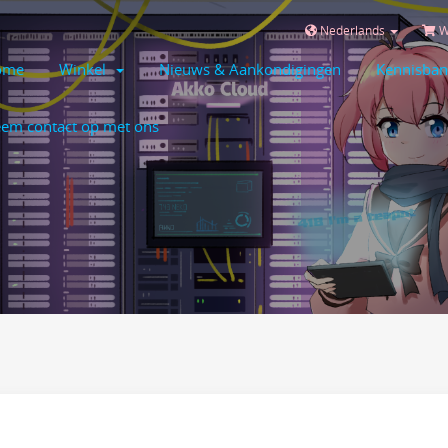
Nederlands
W
ome
Winkel
Nieuws & Aankondigingen
Kennisban
em contact op met ons