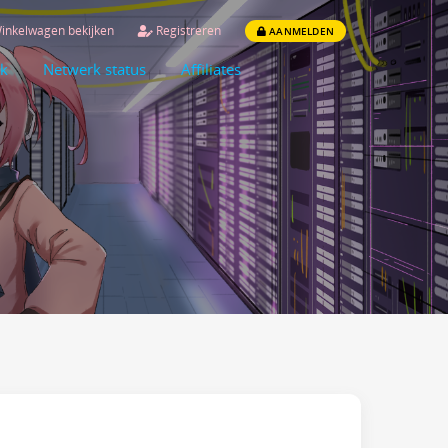
inkelwagen bekijken
Registreren
AANMELDEN
k
Netwerk status
Affiliates