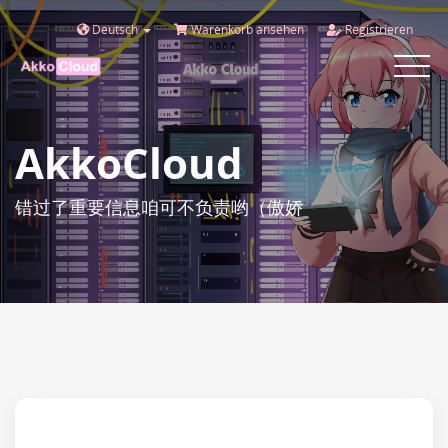
Deutsch
Warenkorb ansehen
Registrieren
Toggle
navigat
AkkoCloud
错过了重要信息咱可不负责哟（傲娇