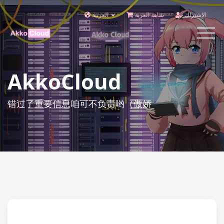
الإشتراك
شاهد العربة
العربية
Toggle
navigat
AkkoCloud
错过了重要信息咱可不负责哟（傲娇