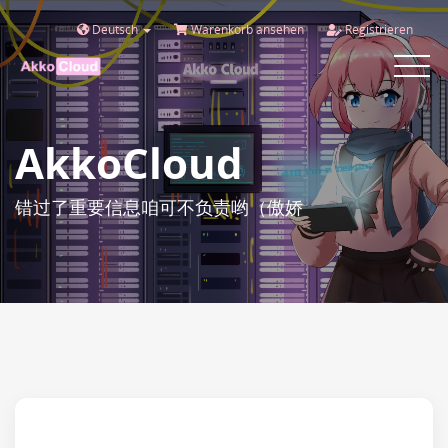
Deutsch
Warenkorb ansehen
Registrieren
Toggle
navigat
AkkoCloud
错过了重要信息咱可不负责哟（傲娇