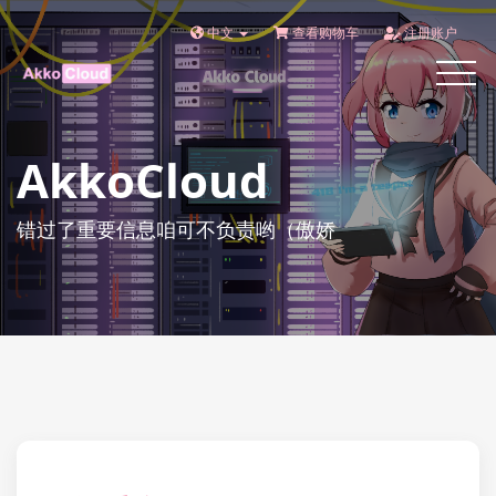
中文
查看购物车
注册账户
Toggle
navigat
AkkoCloud
错过了重要信息咱可不负责哟（傲娇