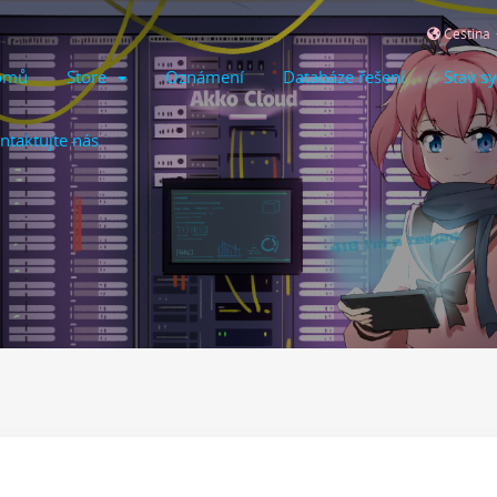
Čeština
omů
Store
Oznámení
Databáze řešení
Stav s
ntaktujte nás