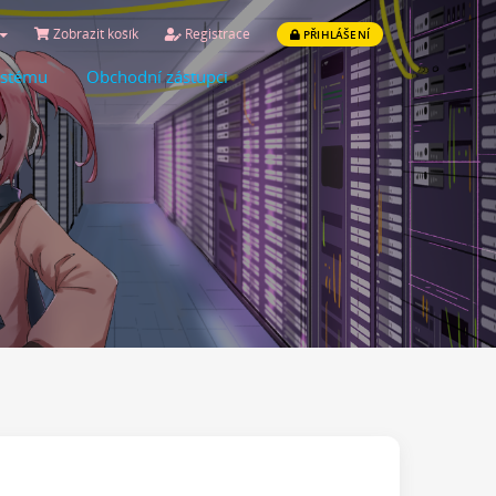
Zobrazit košík
Registrace
PŘIHLÁŠENÍ
ystému
Obchodní zástupci